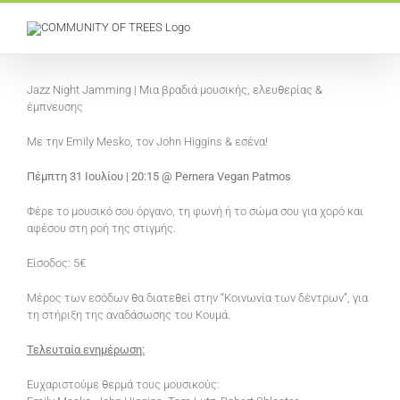
Skip
to
content
View
Larger
Jazz Night Jamming | Μια βραδιά μουσικής, ελευθερίας &
Image
έμπνευσης
Με την Emily Mesko, τον John Higgins & εσένα!
Πέμπτη 31 Ιουλίου | 20:15 @
Pernera Vegan Patmos
Φέρε το μουσικό σου όργανο, τη φωνή ή το σώμα σου για χορό και
αφέσου στη ροή της στιγμής.
Είσοδος: 5€
Μέρος των εσόδων θα διατεθεί στην “Κοινωνία των δέντρων”, για
τη στήριξη της αναδάσωσης του Κουμά.
Τελευταία ενημέρωση:
Ευχαριστούμε θερμά τους μουσικούς: