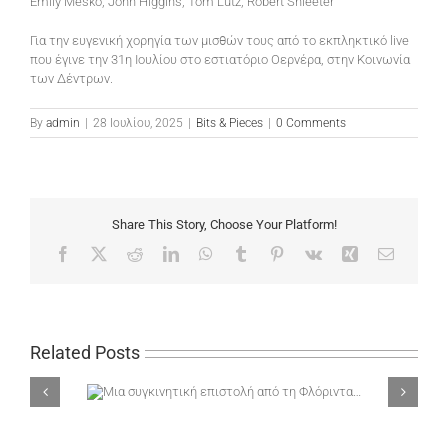
Emily Mesko, John Higgins, Tom Lutz, Robert Shleeter
Για την ευγενική χορηγία των μισθών τους από το εκπληκτικό live
που έγινε την 31η Ιουλίου στο εστιατόριο Οερνέρα, στην Κοινωνία
των Δέντρων.
By
admin
|
28 Ιουλίου, 2025
|
Bits & Pieces
|
0 Comments
Share This Story, Choose Your Platform!
Facebook
X
Reddit
LinkedIn
WhatsApp
Tumblr
Pinterest
Vk
Xing
Email
Related Posts
ή από τη
Στο 2ο Φεστιβάλ Οικολο
Πάτμο!