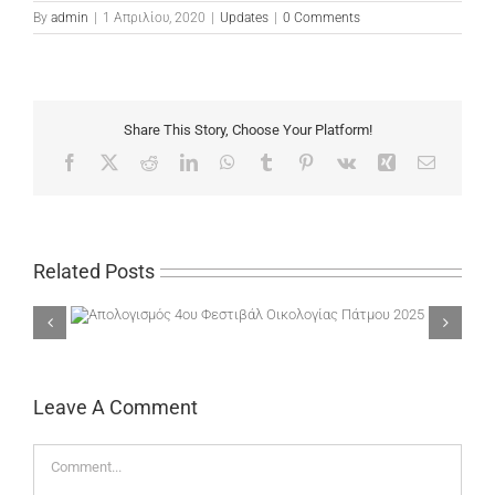
By
admin
|
1 Απριλίου, 2020
|
Updates
|
0 Comments
Share This Story, Choose Your Platform!
Facebook
X
Reddit
LinkedIn
WhatsApp
Tumblr
Pinterest
Vk
Xing
Email
Related Posts
ίας
Το αίτημά της ΚτΔ για χρηματοδότηση του ιδρύματος
Μποδοσάκη έγινε δεκτό
Leave A Comment
Comment