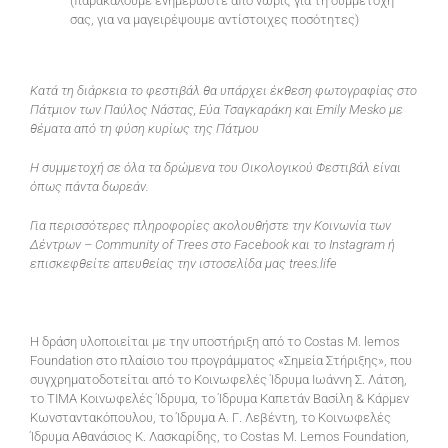
(παρακαλούμε ενημερώστε από νωρίς για τη συμμετοχή
σας, για να μαγειρέψουμε αντίστοιχες ποσότητες)
Κατά τη διάρκεια το φεστιβάλ θα υπάρχει έκθεση φωτογραφίας στο
Πάτμιον των Παύλος Νάστας, Εύα Τσαγκαράκη και Emily Mesko με
θέματα από τη φύση κυρίως της Πάτμου
Η συμμετοχή σε όλα τα δρώμενα του Οικολογικού Φεστιβάλ είναι
όπως πάντα δωρεάν.
Για περισσότερες πληροφορίες ακολουθήστε την Κοινωνία των
Δέντρων – Community of Trees στο Facebook και το Instagram ή
επισκεφθείτε απευθείας την ιστοσελίδα μας trees.life
Η δράση υλοποιείται με την υποστήριξη από το Costas M. lemos
Foundation στο πλαίσιο του προγράμματος «Σημεία Στήριξης», που
συγχρηματοδοτείται από το Κοινωφελές Ίδρυμα Ιωάννη Σ. Λάτση,
το ΤΙΜΑ Κοινωφελές Ίδρυμα, το Ίδρυμα Καπετάν Βασίλη & Κάρμεν
Κωνσταντακόπουλου, το Ίδρυμα Α. Γ. Λεβέντη, το Κοινωφελές
Ίδρυμα Αθανάσιος Κ. Λασκαρίδης, το Costas M. Lemos Foundation,