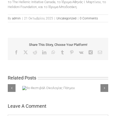
το The Hellenic Initiative Canada, το Ίδρυμα Αθηνάς Ι. Μαρτίνου, το
Helidoni Foundation, και το Ίδρυμα Μποδοσάκη.
By
admin
|
21 Οκτωβρίου, 2025
|
Uncategorized
|
0 Comments
Share This Story, Choose Your Platform!
Facebook
X
Reddit
LinkedIn
WhatsApp
Tumblr
Pinterest
Vk
Xing
Email
Related Posts
Ικολογίας
υ
Leave A Comment