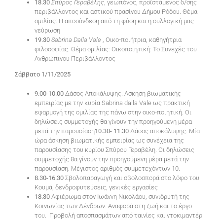
18.30
Σπύρος Γεραβέλης
, γεωπόνος, προϊστάμενος δ/σης
περιβάλλοντος και αστικού πρασίνου Δήμου Ρόδου. Θέμα
ομιλίας: Η αποσύνδεση από τη φύση και η συλλογική μας
νεύρωση
19.30
Sabrina Dalla Vale
, Οικο-ποιήτρια, καθηγήτρια
φιλοσοφίας. Θέμα ομιλίας: Οικοποιητική: Το Συνεχές του
Ανθρώπινου Περιβάλλοντος
Σάββατο 1/11/2025
9.00-10.00
Δάσος Αποκάλυψης. Άσκηση βιωματικής
εμπειρίας με την κυρία Sabrina dalla Vale ως πρακτική
εφαρμογή της ομιλίας της πάνω στην οικο-ποιητική. Οι
δηλώσεις συμμετοχής θα γίνουν την προηγούμενη μέρα
μετά την παρουσίαση
10.30- 11.30
Δάσος αποκάλυψης. Μία
ώρα άσκηση βιωματικής εμπειρίας ως συνέχεια της
παρουσίασης του κυρίου Σπύρου Γεραβέλη. Οι δηλώσεις
συμμετοχής θα γίνουν την προηγούμενη μέρα μετά την
παρουσίαση. Μέγιστος αριθμός συμμετεχόντων 10.
8.30-16.30
Σβολοπαραγωγή και σβολοσπορά στο λόφο του
Κουμά, δενδροφυτεύσεις, γενικές εργασίες
18.30
Αφιέρωμα στον Ιωάννη Νικολάου, συνιδρυτή της
Κοινωνίας των Δένδρων. Αναφορά στη ζωή και το έργο
του. Προβολή αποσπασμάτων από ταινίες και ντοκιμαντέρ