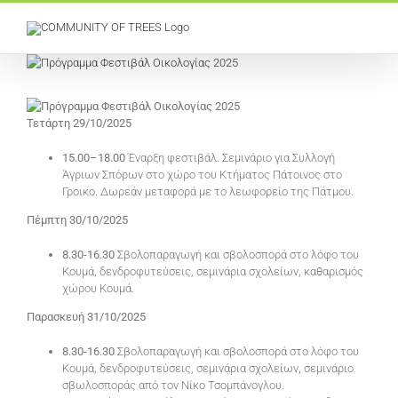
Skip
to
content
View
Larger
Image
Τετάρτη 29/10/2025
15.00–18.00
Έναρξη φεστιβάλ. Σεμινάριο για Συλλογή
Άγριων Σπόρων στο χώρο του Κτήματος Πάτοινος στο
Γροικο. Δωρεάν μεταφορά με το λεωφορείο της Πάτμου.
Πέμπτη 30/10/2025
8.30-16.30
Σβολοπαραγωγή και σβολοσπορά στο λόφο του
Κουμά, δενδροφυτεύσεις, σεμινάρια σχολείων, καθαρισμός
χώρου Κουμά.
Παρασκευή 31/10/2025
8.30-16.30
Σβολοπαραγωγή και σβολοσπορά στο λόφο του
Κουμά, δενδροφυτεύσεις, σεμινάρια σχολείων, σεμινάριο
σβωλοσποράς από τον Νίκο Τσομπάνογλου.