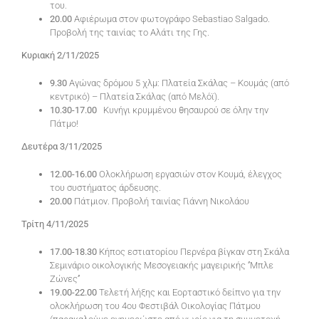
του.
20.00
Αφιέρωμα στον φωτογράφο Sebastiao Salgado.
Προβολή της ταινίας το Αλάτι της Γης.
Κυριακή 2/11/2025
9.30
Αγώνας δρόμου 5 χλμ: Πλατεία Σκάλας – Κουμάς (από
κεντρικό) – Πλατεία Σκάλας (από Μελόϊ).
10.30-17.00
Κυνήγι κρυμμένου θησαυρού σε όλην την
Πάτμο!
Δευτέρα 3/11/2025
12.00-16.00
Ολοκλήρωση εργασιών στον Κουμά, έλεγχος
του συστήματος άρδευσης.
20.00
Πάτμιον. Προβολή ταινίας Γιάννη Νικολάου
Τρίτη 4/11/2025
17.00-18.30
Κήπος εστιατορίου Περνέρα βίγκαν στη Σκάλα
Σεμινάριο οικολογικής Μεσογειακής μαγειρικής ‘’Μπλε
Ζώνες’’
19.00-22.00
Τελετή λήξης και Εορταστικό δείπνο για την
ολοκλήρωση του 4ου Φεστιβάλ Οικολογίας Πάτμου