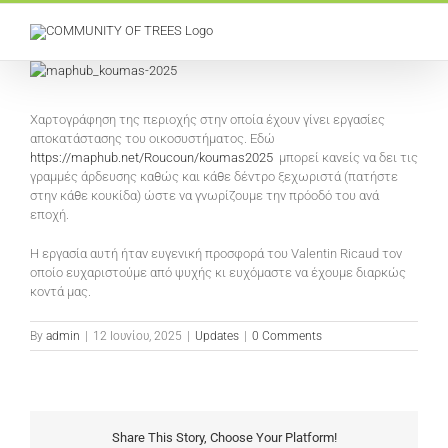
Skip
to
content
View
Larger
Image
Χαρτογράφηση της περιοχής στην οποία έχουν γίνει εργασίες
αποκατάστασης του οικοσυστήματος. Εδώ
https://maphub.net/Roucoun/koumas2025
μπορεί κανείς να δει τις
γραμμές άρδευσης καθώς και κάθε δέντρο ξεχωριστά (πατήστε
στην κάθε κουκίδα) ώστε να γνωρίζουμε την πρόοδό του ανά
εποχή.
Η εργασία αυτή ήταν ευγενική προσφορά του Valentin Ricaud τον
οποίο ευχαριστούμε από ψυχής κι ευχόμαστε να έχουμε διαρκώς
κοντά μας.
By
admin
|
12 Ιουνίου, 2025
|
Updates
|
0 Comments
Share This Story, Choose Your Platform!