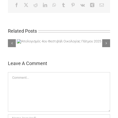
Facebook
X
Reddit
LinkedIn
WhatsApp
Tumblr
Pinterest
Vk
Xing
Email
Related Posts
ίας
Το αίτημά της ΚτΔ για χρηματοδότηση του ιδρύματος
Μποδοσάκη έγινε δεκτό
Leave A Comment
Comment